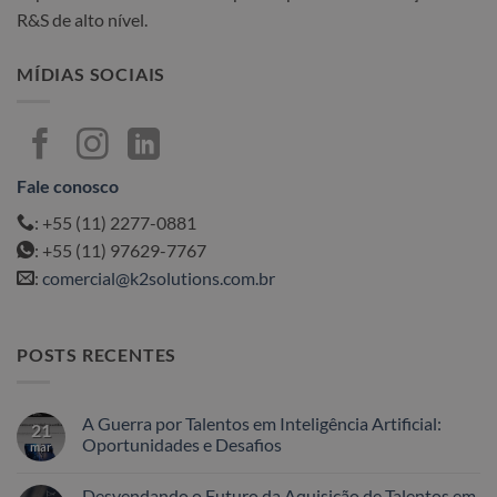
R&S de alto nível.
MÍDIAS SOCIAIS
Fale conosco
: +55 (11) 2277-0881
: +55 (11) 97629-7767
:
comercial@k2solutions.com.br
POSTS RECENTES
A Guerra por Talentos em Inteligência Artificial:
21
Oportunidades e Desafios
mar
Nenhum
comentário
Desvendando o Futuro da Aquisição de Talentos em
em