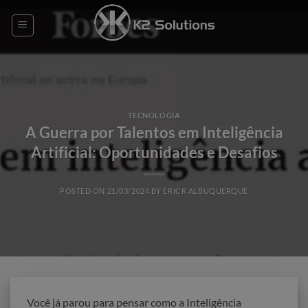
Skip
to
content
TECNOLOGIA
A Guerra por Talentos em Inteligência
Artificial: Oportunidades e Desafios
POSTED ON
21/03/2024
BY
ERICK ALBUQUERQUE
Você já parou para pensar como a Inteligência