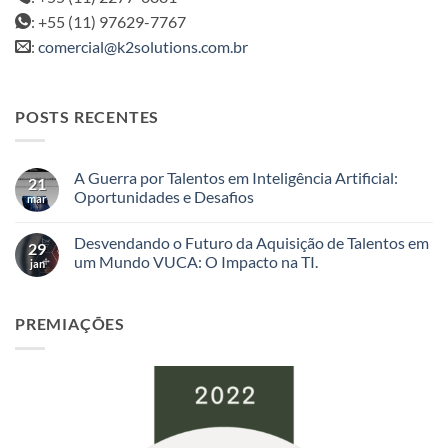
: +55 (11) 97629-7767
:
comercial@k2solutions.com.br
POSTS RECENTES
A Guerra por Talentos em Inteligência Artificial:
21
Oportunidades e Desafios
mar
Nenhum
comentário
Desvendando o Futuro da Aquisição de Talentos em
em
29
A
um Mundo VUCA: O Impacto na TI.
jan
Guerra
por
Nenhum
Talentos
comentário
em
em
PREMIAÇÕES
Inteligência
Desvendando
Artificial:
o
Oportunidades
Futuro
e
da
Desafios
Aquisição
de
Talentos
em
um
Mundo