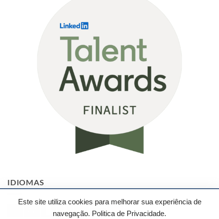
VUCA:
O
Impacto
na
TI.
IDIOMAS
Este site utiliza cookies para melhorar sua experiência de
navegação.
Politica de Privacidade.