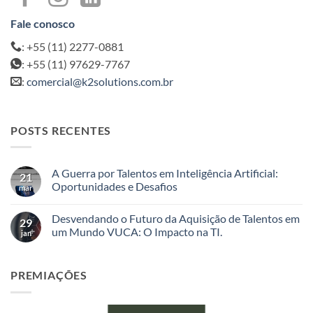
Fale conosco
: +55 (11) 2277-0881
: +55 (11) 97629-7767
:
comercial@k2solutions.com.br
POSTS RECENTES
A Guerra por Talentos em Inteligência Artificial:
21
Oportunidades e Desafios
mar
Nenhum
comentário
Desvendando o Futuro da Aquisição de Talentos em
em
29
A
um Mundo VUCA: O Impacto na TI.
jan
Guerra
por
Nenhum
Talentos
comentário
em
em
PREMIAÇÕES
Inteligência
Desvendando
Artificial:
o
Oportunidades
Futuro
e
da
Desafios
Aquisição