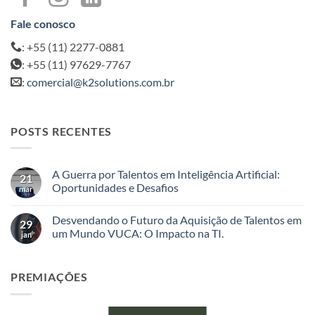
Fale conosco
: +55 (11) 2277-0881
: +55 (11) 97629-7767
:
comercial@k2solutions.com.br
POSTS RECENTES
A Guerra por Talentos em Inteligência Artificial:
21
Oportunidades e Desafios
mar
Nenhum
comentário
Desvendando o Futuro da Aquisição de Talentos em
em
29
A
um Mundo VUCA: O Impacto na TI.
jan
Guerra
por
Nenhum
Talentos
comentário
em
em
PREMIAÇÕES
Inteligência
Desvendando
Artificial:
o
Oportunidades
Futuro
e
da
Desafios
Aquisição