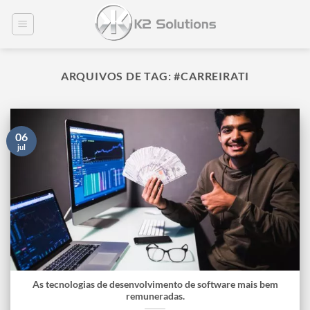
Skip
to
content
ARQUIVOS DE TAG:
#CARREIRATI
06
jul
As tecnologias de desenvolvimento de software mais bem
remuneradas.