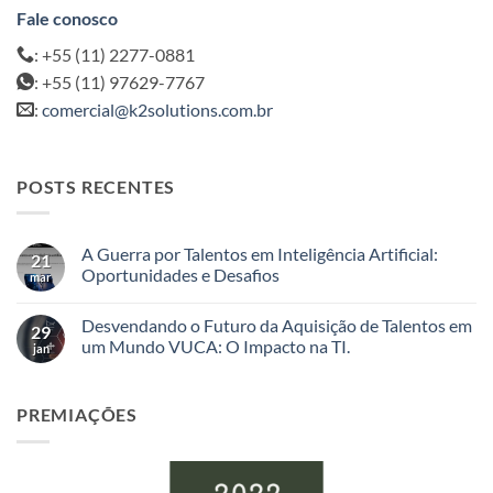
Fale conosco
: +55 (11) 2277-0881
: +55 (11) 97629-7767
:
comercial@k2solutions.com.br
POSTS RECENTES
A Guerra por Talentos em Inteligência Artificial:
21
Oportunidades e Desafios
mar
Nenhum
comentário
Desvendando o Futuro da Aquisição de Talentos em
em
29
A
um Mundo VUCA: O Impacto na TI.
jan
Guerra
por
Nenhum
Talentos
comentário
em
em
PREMIAÇÕES
Inteligência
Desvendando
Artificial:
o
Oportunidades
Futuro
e
da
Desafios
Aquisição
de