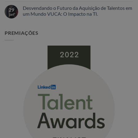
Nenhum
comentário
Desvendando o Futuro da Aquisição de Talentos em
em
29
A
um Mundo VUCA: O Impacto na TI.
jan
Guerra
por
Nenhum
Talentos
comentário
em
em
PREMIAÇÕES
Inteligência
Desvendando
Artificial:
o
Oportunidades
Futuro
e
da
Desafios
Aquisição
de
Talentos
em
um
Mundo
VUCA:
O
Impacto
na
TI.