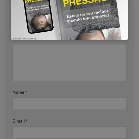
Deixe um comentário
O seu endereço de e-mail não será publicado.
Campos
obrigatórios são marcados com
*
Comentário
*
Nome
*
E-mail
*