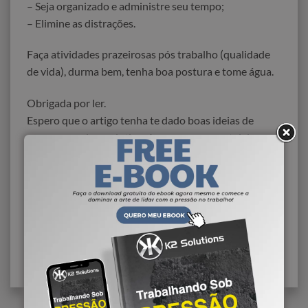
– Seja organizado e administre seu tempo;
– Elimine as distrações.
Faça atividades prazeirosas pós trabalho (qualidade
de vida), durma bem, tenha boa postura e tome água.
Obrigada por ler.
Espero que o artigo tenha te dado boas ideias de
como ser mais produtivo. Acesse nosso
portal de
vagas
. Se você tem alguma dica extra, sugestão ou
dúvida, deixe no campo de comentários abaixo!
Até mais.