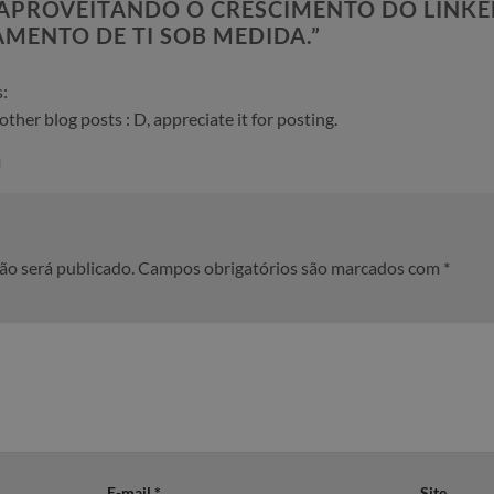
APROVEITANDO O CRESCIMENTO DO LINKED
MENTO DE TI SOB MEDIDA.
”
s:
other blog posts : D, appreciate it for posting.
M
ão será publicado.
Campos obrigatórios são marcados com
*
E-mail
*
Site