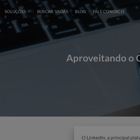
Skip
to
SOLUÇÕES
BUSCAR VAGAS
BLOG
FALE CONOSCO
content
Aproveitando o 
O LinkedIn, a principal pl