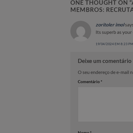
ONE THOUGHT ON “
MEMBROS: RECRUTA
zoritoler imol
say
Its superb as your 
19/04/2024 EM 8:23 P
Deixe um comentário
O seu endereço de e-mail n
Comentário
*
Nome
*