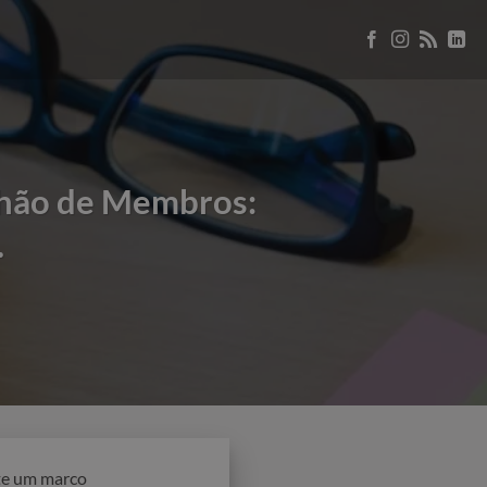
lhão de Membros:
.
nte um marco