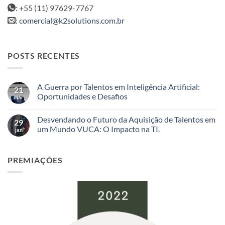
: +55 (11) 97629-7767
:
comercial@k2solutions.com.br
POSTS RECENTES
A Guerra por Talentos em Inteligência Artificial:
21
Oportunidades e Desafios
mar
Nenhum
comentário
Desvendando o Futuro da Aquisição de Talentos em
em
29
A
um Mundo VUCA: O Impacto na TI.
jan
Guerra
por
Nenhum
Talentos
comentário
em
em
PREMIAÇÕES
Inteligência
Desvendando
Artificial:
o
Oportunidades
Futuro
e
da
Desafios
Aquisição
de
Talentos
em
um
Mundo
VUCA: