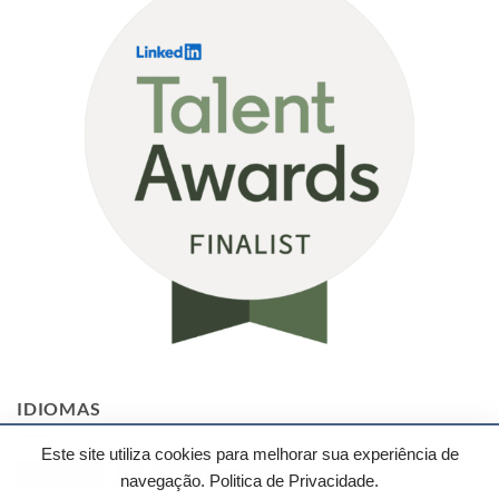
O
Impacto
na
TI.
IDIOMAS
Este site utiliza cookies para melhorar sua experiência de
navegação.
Politica de Privacidade.