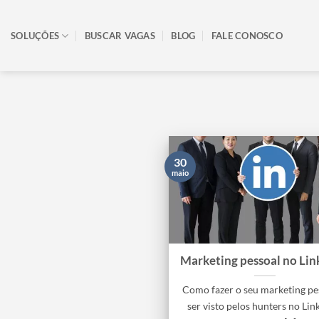
Skip
to
SOLUÇÕES
BUSCAR VAGAS
BLOG
FALE CONOSCO
content
30
maio
Marketing pessoal no Lin
Como fazer o seu marketing pe
ser visto pelos hunters no Lin