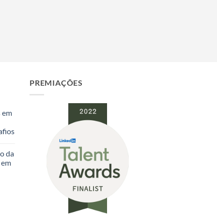
PREMIAÇÕES
s em
fios
o da
s em