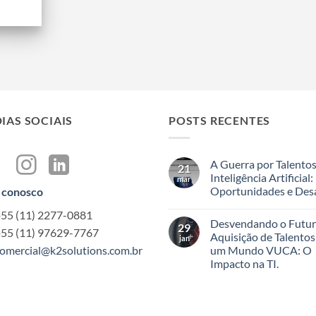
IAS SOCIAIS
POSTS RECENTES
A Guerra por Talento
21
Inteligência Artificial:
mar
Oportunidades e Desa
 conosco
Nenhum
+55 (11) 2277-0881
comentário
Desvendando o Futur
em
29
+55 (11) 97629-7767
A
Aquisição de Talento
jan
Guerra
omercial@k2solutions.com.br
um Mundo VUCA: O
por
Talentos
Impacto na TI.
em
Inteligência
Nenhum
Artificial:
comentário
em
Oportunidades
Desvendando
e
o
Desafios