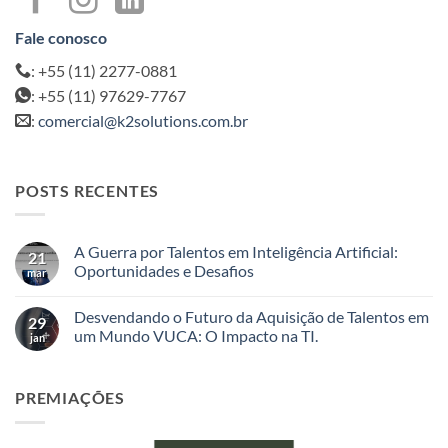
Fale conosco
: +55 (11) 2277-0881
: +55 (11) 97629-7767
:
comercial@k2solutions.com.br
POSTS RECENTES
A Guerra por Talentos em Inteligência Artificial:
21
Oportunidades e Desafios
mar
Nenhum
comentário
Desvendando o Futuro da Aquisição de Talentos em
em
29
A
um Mundo VUCA: O Impacto na TI.
jan
Guerra
por
Nenhum
Talentos
comentário
em
em
PREMIAÇÕES
Inteligência
Desvendando
Artificial:
o
Oportunidades
Futuro
e
da
Desafios
Aquisição