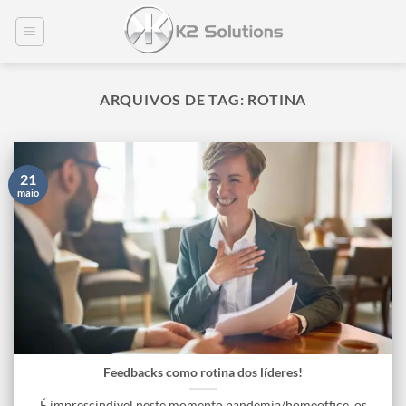
Skip
to
content
ARQUIVOS DE TAG:
ROTINA
21
maio
Feedbacks como rotina dos líderes!
É imprescindível neste momento pandemia/homeoffice, os