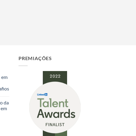
PREMIAÇÕES
s em
fios
o da
s em