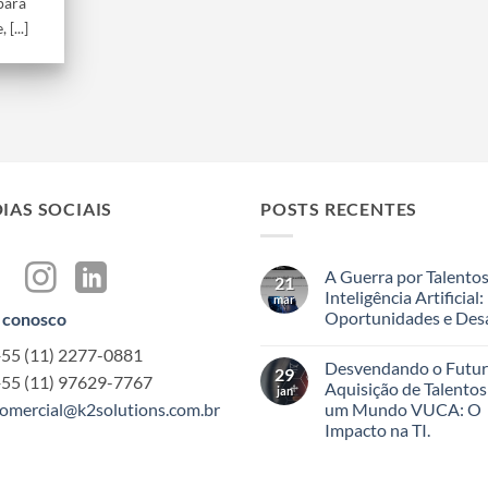
 para
[...]
IAS SOCIAIS
POSTS RECENTES
A Guerra por Talento
21
Inteligência Artificial:
mar
Oportunidades e Desa
 conosco
Nenhum
+55 (11) 2277-0881
comentário
Desvendando o Futur
em
29
+55 (11) 97629-7767
A
Aquisição de Talento
jan
Guerra
omercial@k2solutions.com.br
um Mundo VUCA: O
por
Talentos
Impacto na TI.
em
Inteligência
Nenhum
Artificial:
comentário
em
Oportunidades