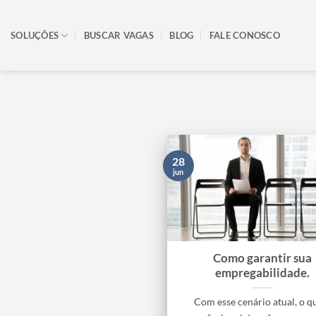
Skip
to
SOLUÇÕES
BUSCAR VAGAS
BLOG
FALE CONOSCO
content
28
jun
Como garantir sua
empregabilidade.
Com esse cenário atual, o q