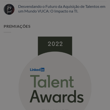
Nenhum
comentário
Desvendando o Futuro da Aquisição de Talentos em
em
29
A
um Mundo VUCA: O Impacto na TI.
jan
Guerra
por
Nenhum
Talentos
comentário
em
em
PREMIAÇÕES
Inteligência
Desvendando
Artificial:
o
Oportunidades
Futuro
e
da
Desafios
Aquisição
de
Talentos
em
um
Mundo
VUCA:
O
Impacto
na
TI.