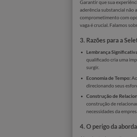
Garantir que sua experiênc
aderência substancial não 
comprometimento com oport
vaga é crucial. Falamos sob
3.
Razões para a Sele
Lembrança Significativa
qualificado cria uma im
surgir.
Economia de Tempo:
Ao 
direcionando seus esfor
Construção de Relacion
construção de relacionam
necessidades da empres
4.
O perigo da aborda