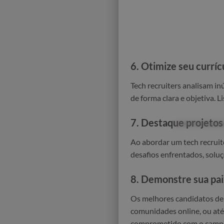
6.
Otimize seu curríc
Tech recruiters analisam in
de forma clara e objetiva. 
7.
Destaque projetos 
Ao abordar um tech recruit
desafios enfrentados, soluç
8.
Demonstre sua paix
Os melhores candidatos de 
comunidades online, ou até
comprometido com o camp