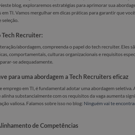
l. Neste blog, exploraremos estratégias para aprimorar sua aborda
s em TI. Vamos mergulhar em dicas práticas para garantir que voc
 seleção.
 Tech Recruiter:
nteração/abordagem, compreenda o papel do tech recruiter. Eles sã
nicas, comportamentais, culturas organizacionais e requisitos espec
reparar-se adequadamente.
ave para uma abordagem a Tech Recruiters eficaz
 emprego em TI, é fundamental adotar uma abordagem seletiva. A
e alinha substancialmente com os requisitos da vaga aumenta sign
ação valiosa. Falamos sobre isso no blog:
Ninguém vai te encontrar
Alinhamento de Competências