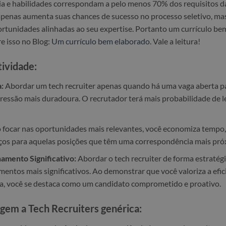
ia e habilidades correspondam a pelo menos 70% dos requisitos da 
apenas aumenta suas chances de sucesso no processo seletivo, m
unidades alinhadas ao seu expertise. Portanto um currículo bem
re isso no Blog:
Um currículo bem elaborado
. Vale a leitura!
tividade:
:
Abordar um tech recruiter apenas quando há uma vaga aberta pa
pressão mais duradoura. O recrutador terá mais probabilidade de 
focar nas oportunidades mais relevantes, você economiza tempo, 
ços para aquelas posições que têm uma correspondência mais próx
amento Significativo:
Abordar o tech recruiter de forma estratégi
entos mais significativos. Ao demonstrar que você valoriza a efici
a, você se destaca como um candidato comprometido e proativo.
gem a Tech Recruiters genérica: