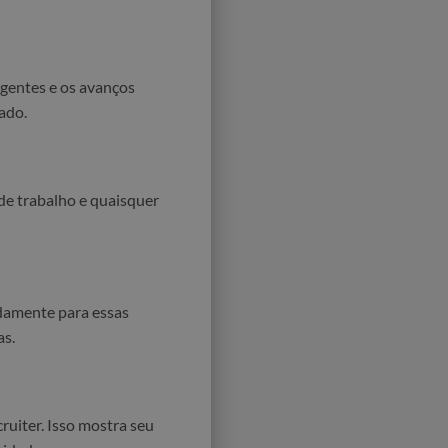
rgentes e os avanços
ado.
 de trabalho e quaisquer
adamente para essas
as.
ruiter. Isso mostra seu