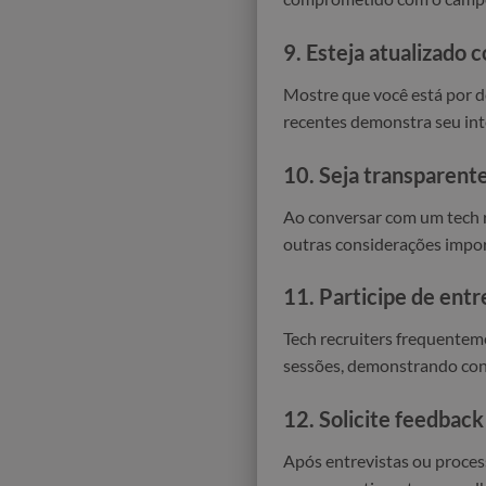
9.
Esteja atualizado 
Mostre que você está por d
recentes demonstra seu int
10.
Seja transparente
Ao conversar com um tech re
outras considerações import
11.
Participe de entr
Tech recruiters frequentem
sessões, demonstrando conf
12.
Solicite feedback
Após entrevistas ou process