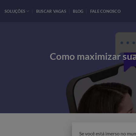
Skip
to
SOLUÇÕES
BUSCAR VAGAS
BLOG
FALE CONOSCO
content
Como maximizar sua 
Se você está imerso no mun