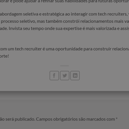
r e pode ajudar a refinar suas habilidades para futuras oportu
bordagem seletiva e estratégica ao interagir com tech recruiters
 processo seletivo, mas também constrói relacionamentos mais va
de. Invista seu tempo onde sua expertise é mais valorizada e assis
com um tech recruiter é uma oportunidade para construir relacio
orte!
ão será publicado.
Campos obrigatórios são marcados com
*