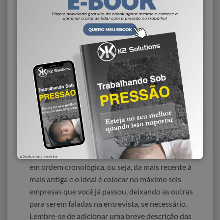
perda da oportunidade.
Ao enviar o CV, sempre especifique a vaga que
lhe interessa.
Ao enviar o currículo por e-mail, adicione o título
ou código da
vaga
no campo “assunto” – assim,
o selecionador sabe imediatamente para qual vaga
você está se candidatando. Uma breve
apresentação no corpo da mensagem também
ajuda a deixar uma primeira impressão positiva.
Preste atenção na estrutura e organização do
currículo.
As experiências profissionais devem ser listadas
em ordem cronológica, ou seja, da mais recente à
mais antiga e o ideal é colocar no máximo seis
empresas que você já passou, deixando as outras
para serem faladas na entrevista, se necessário.
Lembre-se de adicionar uma breve descrição das