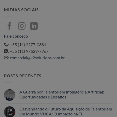
MÍDIAS SOCIAIS
Fale conosco
: +55 (11) 2277-0881
: +55 (11) 97629-7767
:
comercial@k2solutions.com.br
POSTS RECENTES
A Guerra por Talentos em Inteligência Artificial:
21
Oportunidades e Desafios
mar
Nenhum
comentário
Desvendando o Futuro da Aquisição de Talentos em
em
29
A
um Mundo VUCA: O Impacto na TI.
jan
Guerra